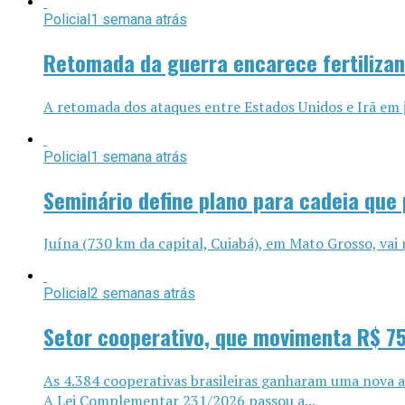
Policial
1 semana atrás
Retomada da guerra encarece fertilizan
A retomada dos ataques entre Estados Unidos e Irã em j
Policial
1 semana atrás
Seminário define plano para cadeia que 
Juína (730 km da capital, Cuiabá), em Mato Grosso, vai 
Policial
2 semanas atrás
Setor cooperativo, que movimenta R$ 75
As 4.384 cooperativas brasileiras ganharam uma nova al
A Lei Complementar 231/2026 passou a...